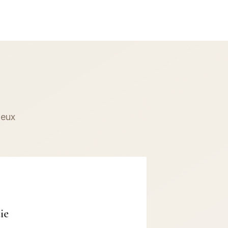
ieux
ie